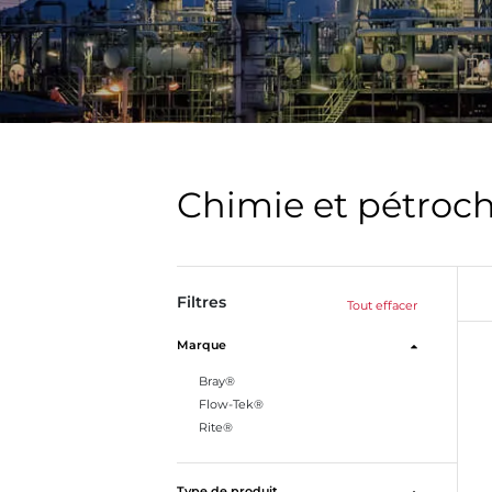
Chimie et pétroc
Filtres
Tout effacer
Marque
Bray®
Flow-Tek®
Rite®
Type de produit