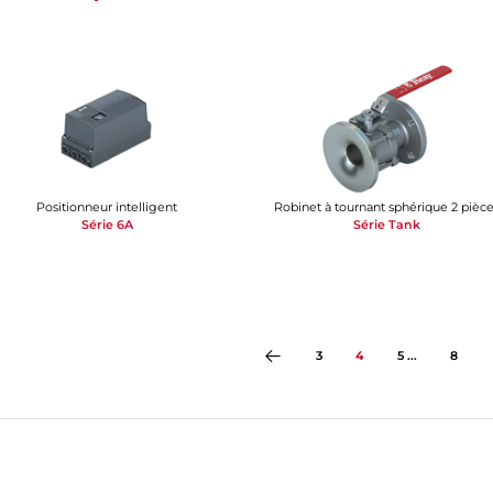
Positionneur intelligent
Robinet à tournant sphérique 2 pièc
Série 6A
Série Tank
3
4
5 ...
8