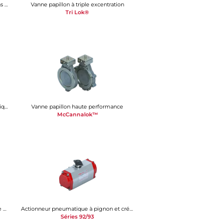
Robinet à tournant sphérique conditions difficiles
Vanne papillon à triple excentration
Tri Lok®
Robinet de régulation à tournant sphérique
Vanne papillon haute performance
McCannalok™
Actionneur pneumatique à mécanisme bielle-manivelle
Actionneur pneumatique à pignon et crémaillère
Séries 92/93