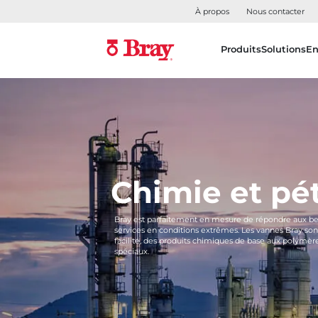
À propos
Nous contacter
Produits
Solutions
En
Chimie et pé
Bray est parfaitement en mesure de répondre aux bes
services en conditions extrêmes. Les vannes Bray so
facilité, des produits chimiques de base aux polymère
spéciaux.