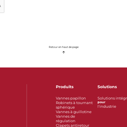
Retour en haut de page
Produits
Solutions
Vannes papillon
Solutions intég
Robinets à tournant
pour
l'industrie
sphérique
Vannes à guillotine
Vannes de
régulation
Clapets antiretour