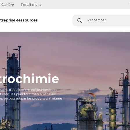
Carrière
Portail client
treprise
Ressources
trochimie
oins d'applications exigeantes et de
nt conçues pour tout manipuler avec
s, en passant par les produits chimiques