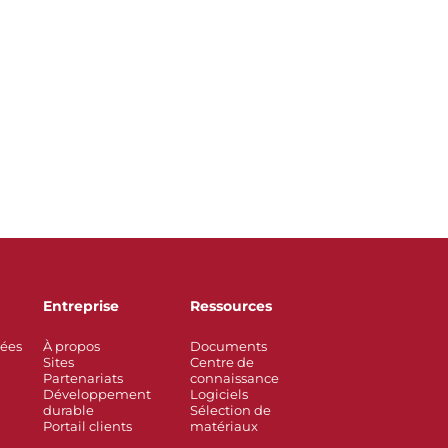
Entreprise
Ressources
rées
À propos
Documents
Sites
Centre de
Partenariats
connaissance
Développement
Logiciels
durable
Sélection de
Portail clients
matériaux