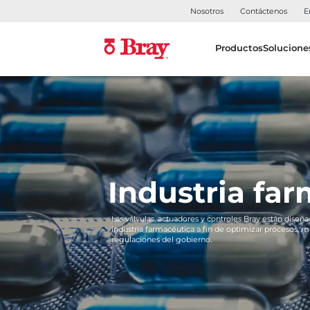
Nosotros
Contáctenos
E
Productos
Solucione
Industria fa
Las válvulas, actuadores y controles Bray están diseñ
industria farmacéutica a fin de optimizar procesos, m
regulaciones del gobierno.