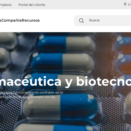
U
mpleos
Portal del cliente
s
Compañía
Recursos
rmacéutica y biotecn
ados para funcionamiento confiable en la
antener la calidad y cumplir con las