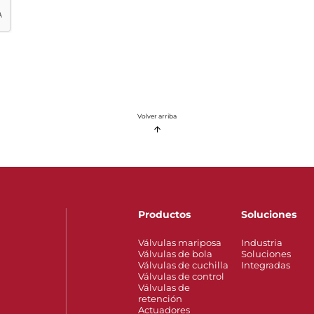
Volver arriba
Productos
Soluciones
Válvulas mariposa
Industria
Válvulas de bola
Soluciones
Válvulas de cuchilla
Integradas
Válvulas de control
Válvulas de
retención
Actuadores