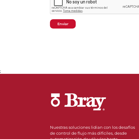
Enviar
;
Nuestras soluciones lidian con los desafíos
de control de flujo más difíciles, desde
automatización de válvulas hasta