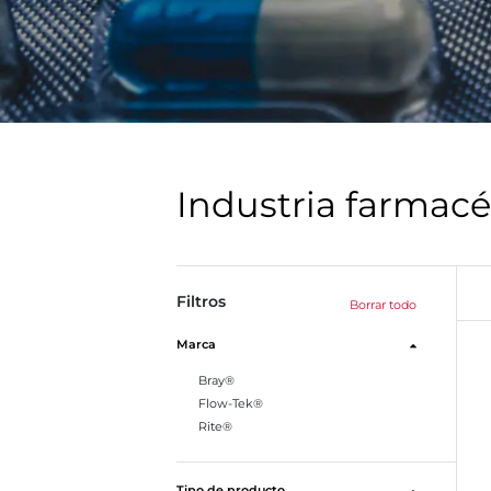
Industria farmacé
Filtros
Borrar todo
Marca
Bray®
Flow-Tek®
Rite®
Tipo de producto