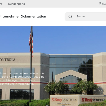
Sta
re
Kundenportal
Unternehmen
Dokumentation
triearmaturen und Antriebstechnik
fische Komplettlösungen aus einer
n und Anliegen. Für weitere
lar mit uns in Verbindung.