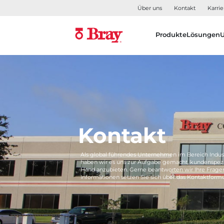
Über uns
Kontakt
Karrie
Produkte
Lösungen
Kontakt
Als global führendes Unternehmen im Bereich Indus
haben wir es uns zur Aufgabe gemacht, kundenspezi
Hand anzubieten. Gerne beantworten wir Ihre Frage
Informationen setzen Sie sich über das Kontaktformu