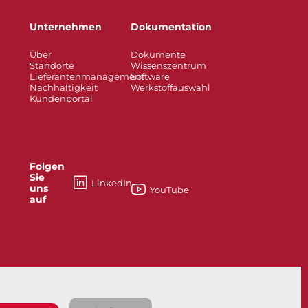
Unternehmen
Dokumentation
Über
Dokumente
Standorte
Wissenszentrum
Lieferantenmanagement
Software
Nachhaltigkeit
Werkstoffauswahl
Kundenportal
Folgen
Sie
LinkedIn
uns
YouTube
auf
esses
Knife Gate and Slurry Valves