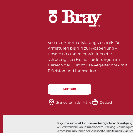
Von der Automatisierungstechnik für
Armaturen bis hin zur Absperrung –
unsere Lösungen bewältigen die
schwierigsten Herausforderungen im
Bereich der Durchfluss-Regeltechnik mit
Präzision und Innovation.
Kontakt
Standorte in der Nähe​​​​​​​
Deutsch
Also of Interes
Bray International, Inc. Hinweis bezüglich der Einwilligung
Wir verwenden Cookies und andere Tracking-Technologien
verbessern, um Ihnen personalisierte Inhalte und zielge