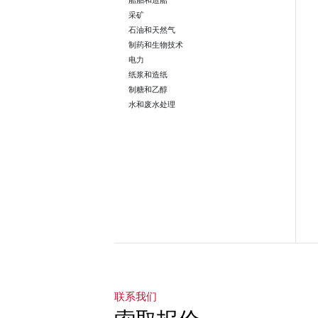
船舶和造船
采矿
石油和天然气
制药和生物技术
电力
纸浆和造纸
制糖和乙醇
水和废水处理
转到第1页
转到第2页
转到第3页
转到第4页
转到第5页
转到第6页
转到第7页
转到第8页
转到第9页
转到第10页
联系我们