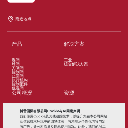
附近地点
产品
解决方案
蝶阀
工业
球阀
综合解决方案
刀闸阀
控制阀
止回阀
执行机构
控制配件
低温阀
公司概况
资源
关于
文档
博雷国际有限公司Cookie与AI同意声明
地点
知识中心
我们使用Cookie及其他追踪技术，以提升您在本公司网站
合作伙伴
软件
可持续性
材料选择
及信息技术环境中的浏览体验，向您展示个性化内容与定
客户门户
向广告，并分析流量及网站使用情况。此外，我们的AI工