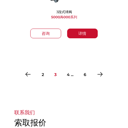
3段式球阀
5000/6000系列
咨询
详情
2
3
4 ...
6
转到第1页
转到第2页
转到第3页
转到第4页
转到第5页
转到第6页
联系我们
索取报价