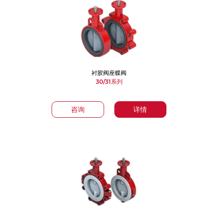
衬胶阀座蝶阀
30/31系列
咨询
详情