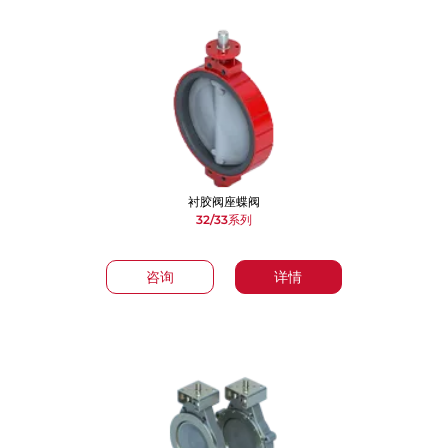
衬胶阀座蝶阀
32/33系列
咨询
详情