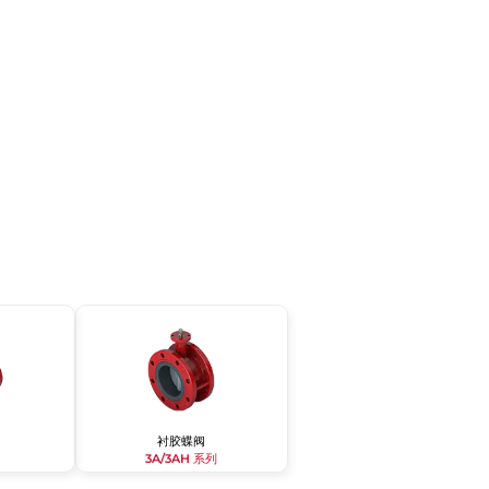
衬胶蝶阀
3A/3AH 系列