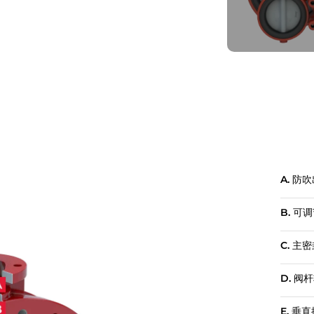
A. 防
B. 可
C. 主
D. 阀
E. 垂