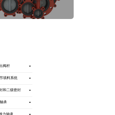
吹出阀杆
安装在机加工阀杆槽和填料压盖台阶间的卡簧在发生内部阀杆故障（可能性很小）时能将阀杆完全保留。
调节填料系统
支持在不移除手操器或电力执行机构的前提下对阀杆填料进行现场调整。先进的自调节式V型阀杆填料防止外部物质进入上阀杆孔。
密封和二级密封
这些阀杆填料可以防止管道介质接触到阀杆或阀体。主密封是通过与阀板毂的模压阀座平板进行干扰拟合来实现的。二次密封则是通过比阀座阀杆洞直径更大的阀杆直径来实现。
杆轴承
利用上下厚壁套筒轴承吸收执行机构的侧推力，最大限度地减少轴承摩擦扭矩。
直推力轴承