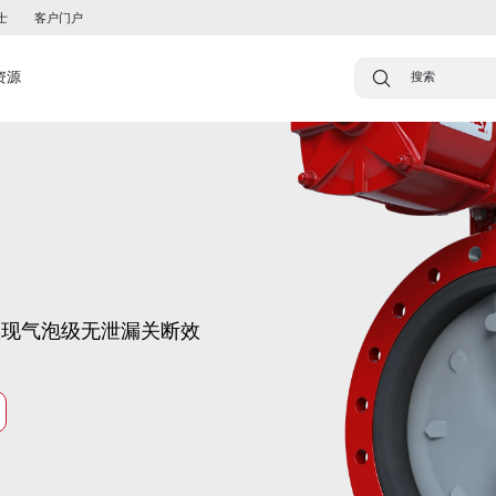
士
客户门户
资源
实现气泡级无泄漏关断效