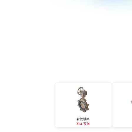
衬胶蝶阀
31U 系列