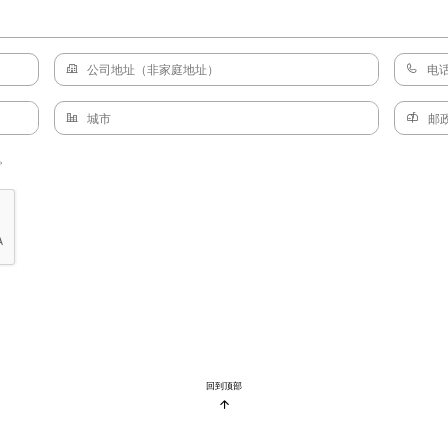
。
回到顶部