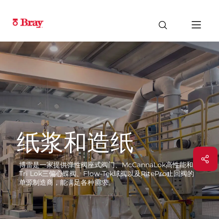
纸浆和造纸
博雷是一家提供弹性阀座式阀门、McCannaLok高性能和
Tri Lok三偏心蝶阀、Flow-Tek球阀以及RitePro止回阀的
单源制造商，能满足各种需求。