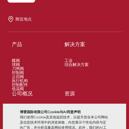
附近地点
产品
解决方案
蝶阀
工业
球阀
综合解决方案
刀闸阀
控制阀
止回阀
执行机构
控制配件
低温阀
公司概况
资源
关于
文档
博雷国际有限公司Cookie与AI同意声明
地点
知识中心
我们使用Cookie及其他追踪技术，以提升您在本公司网站
合作伙伴
软件
可持续性
材料选择
及信息技术环境中的浏览体验，向您展示个性化内容与定
客户门户
向广告，并分析流量及网站使用情况。此外，我们的AI工