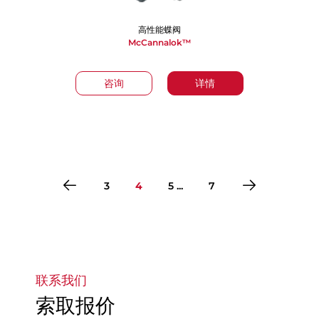
高性能蝶阀
McCannalok™
咨询
详情
3
4
5 ...
7
转到第1页
转到第2页
转到第3页
转到第4页
转到第5页
转到第6页
转到第7页
联系我们
索取报价