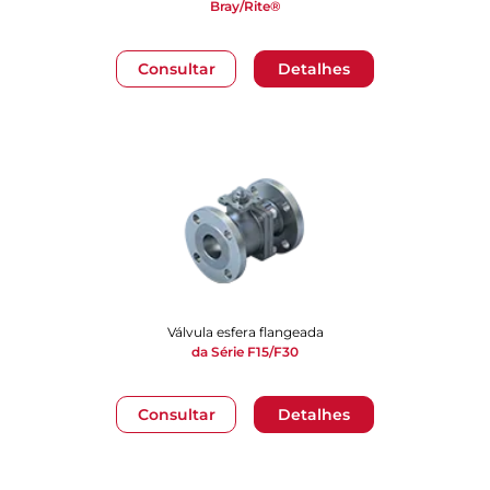
Bray/Rite®
Consultar
Detalhes
Válvula esfera flangeada
da Série F15/F30
Consultar
Detalhes