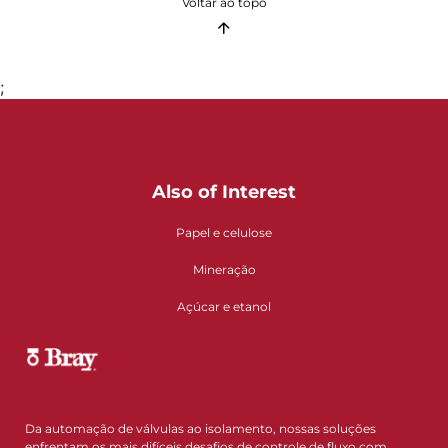
Voltar ao topo
;
Also of Interest
Papel e celulose
Mineração
Açúcar e etanol
Da automação de válvulas ao isolamento, nossas soluções
enfrentam os mais difíceis desafios de controle de fluxo com