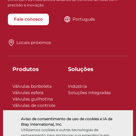
precisão e inovação.
Fale conosco
Português
Locais próximos
Produtos
Soluções
Válvulas borboleta
Indústria
Válvulas esfera
Soluções integradas
Válvulas guilhotina
Válvulas de controle
Válvulas de retenção
Atuadores
Aviso de consentimento de uso de cookies e IA da
Acessórios de controle
Bray International, Inc.
Utilizamos cookies e outras tecnologias de
Criogênico
rastreamento para aprimorar sua experiência em