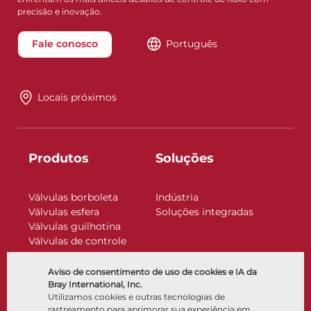
precisão e inovação.
Fale conosco
Português
Locais próximos
Produtos
Soluções
Válvulas borboleta
Indústria
Válvulas esfera
Soluções integradas
Válvulas guilhotina
Válvulas de controle
Válvulas de retenção
Atuadores
Aviso de consentimento de uso de cookies e IA da
Acessórios de controle
Bray International, Inc.
Utilizamos cookies e outras tecnologias de
Criogênico
rastreamento para aprimorar sua experiência em