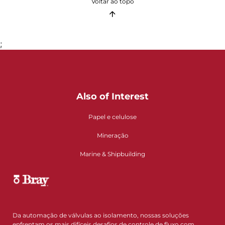
Voltar ao topo
;
Also of Interest
Papel e celulose
Mineração
Marine & Shipbuilding
Da automação de válvulas ao isolamento, nossas soluções
enfrentam os mais difíceis desafios de controle de fluxo com