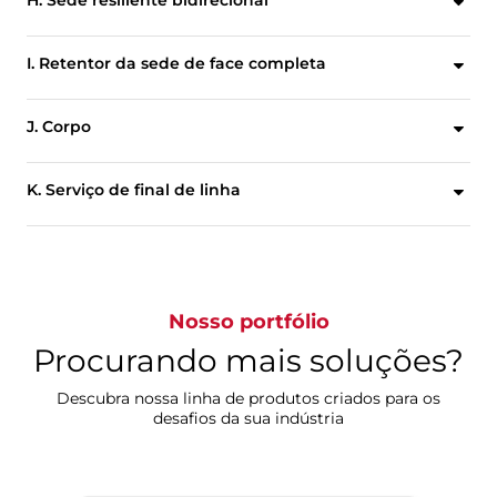
H. Sede resiliente bidirecional
Fornece vedação bidirecional de vazamento zero e isola o energizador dos fluidos da linha.
I. Retentor da sede de face completa
Os parafusos de cabeça localizados fora da área de vedação são protegidos contra corrosão e permitem a substituição fácil da sede.
J. Corpo
O castelo estendido permite acesso aos ajustes de engaxetamento da haste e montagem do atuador quando a válvula está totalmente isolada.
K. Serviço de final de linha
Os corpos de flange duplo e lug são totalmente classificados para serviço de final de linha bidirecional.
Nosso portfólio
Procurando mais soluções?
Descubra nossa linha de produtos criados para os
desafios da sua indústria