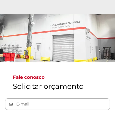
As modernas instalações de sala limpa da Bray
possuem certificação de limpeza de precisão ISO
classe 6 a ISO classe 9 em todo o mundo, onde as
válvulas são limpas, inspecionadas, ensacadas e
etiquetadas para atender aos mais rigorosos
padrões globais, assegurando válvulas sem
contaminação.
Fale conosco
Solicitar orçamento