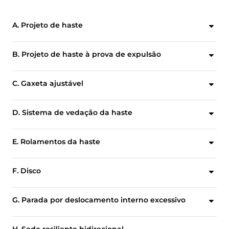
A. Projeto de haste
O projeto de haste inteiriça de alta resistência é padronizado para intercambiabilidade dos atuadores Bray.
B. Projeto de haste à prova de expulsão
O projeto de retenção da haste não depende de componentes de atuação para evitar a expulsão da haste.
C. Gaxeta ajustável
O fácil acesso permite ajustes de campo simples de um quarto de volta sem a remoção do atuador.
D. Sistema de vedação da haste
Os anéis de engaxetamento PTFE com anel antiextrusão de fibra de carbono fornecem compressão constante para uma vedação positiva ao redor da haste. Há opções disponíveis para aplicações de alta temperatura, número de ciclos elevado e à prova de fogo.
E. Rolamentos da haste
Os mancais superior e inferior suportam a haste com segurança, fornecem excelente resistência à corrosão e minimizam a deflexão causada por altas temperaturas e forças de carregamento mecânicas.
F. Disco
O disco é projetado para maximizar o fluxo e minimizar a resistência, para ótimas vazões.
G. Parada por deslocamento interno excessivo
Projetado para minimizar possíveis danos à sede — prolonga a vida útil da sede.