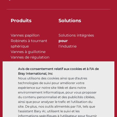
Produits
Solutions
Vannes papillon
Solutions intégrées
Robinets à tournant
pour
sphérique
l'industrie
Vannes à guillotine
Vannes de régulation
Clapets antiretour
Actionneurs
Avis de consentement relatif aux cookies et à l'IA de
Accessoires de contrôle
Bray International, Inc
Nous utilisons des cookies ainsi que d'autres
Cryogénique
technologies de suivi pour améliorer votre
Entreprise
Ressources
expérience sur notre site Web et dans notre
environnement informatique, pour vous proposer
du contenu personnalisé et des publicités ciblées,
À propos
Documents
ainsi que pour analyser le trafic et l'utilisation du
Sites
Centre de connaissance
site. De plus, nos outils alimentés par l'IA, tels que
Partenariats
Logiciels
l'assistant Bary AI, utilisent le suivi et les
informations spécifiques à l'utilisateur pour fournir
Développement durable
Sélection de matériaux