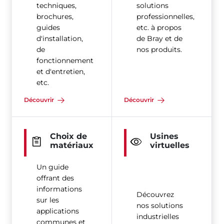
techniques,
solutions
brochures,
professionnelles,
guides
etc. à propos
d'installation,
de Bray et de
de
nos produits.
fonctionnement
et d'entretien,
etc.
Découvrir
Découvrir
Choix de
Usines
matériaux
virtuelles
Un guide
offrant des
informations
Découvrez
sur les
nos solutions
applications
industrielles
communes et