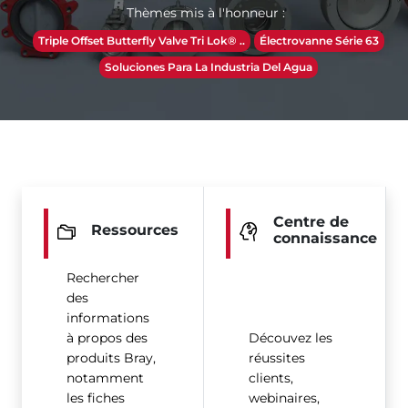
Thèmes mis à l'honneur :
Triple Offset Butterfly Valve Tri Lok® ..
Électrovanne Série 63
Soluciones Para La Industria Del Agua
Centre de
Ressources
connaissance
Rechercher
des
informations
à propos des
Découvez les
produits Bray,
réussites
notamment
clients,
les fiches
webinaires,