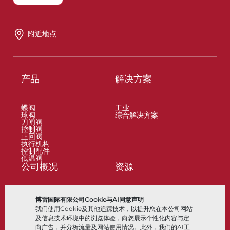
附近地点
产品
解决方案
蝶阀
工业
球阀
综合解决方案
刀闸阀
控制阀
止回阀
执行机构
控制配件
低温阀
公司概况
资源
关于
文档
博雷国际有限公司Cookie与AI同意声明
地点
知识中心
我们使用Cookie及其他追踪技术，以提升您在本公司网站
合作伙伴
软件
可持续性
材料选择
及信息技术环境中的浏览体验，向您展示个性化内容与定
客户门户
向广告，并分析流量及网站使用情况。此外，我们的AI工