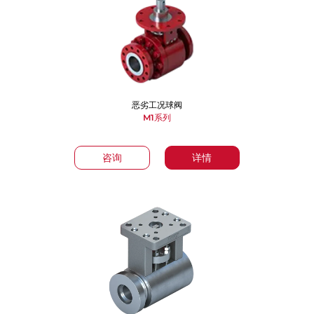
恶劣工况球阀
M1系列
咨询
详情