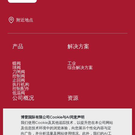
附近地点
产品
解决方案
蝶阀
工业
球阀
综合解决方案
刀闸阀
控制阀
止回阀
执行机构
控制配件
低温阀
公司概况
资源
关于
文档
博雷国际有限公司Cookie与AI同意声明
地点
知识中心
我们使用Cookie及其他追踪技术，以提升您在本公司网站
合作伙伴
软件
可持续性
材料选择
及信息技术环境中的浏览体验，向您展示个性化内容与定
客户门户
向广告，并分析流量及网站使用情况。此外，我们的AI工