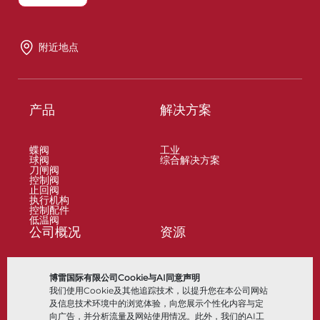
附近地点
产品
解决方案
蝶阀
工业
球阀
综合解决方案
刀闸阀
控制阀
止回阀
执行机构
控制配件
低温阀
公司概况
资源
关于
文档
博雷国际有限公司Cookie与AI同意声明
地点
知识中心
我们使用Cookie及其他追踪技术，以提升您在本公司网站
合作伙伴
软件
可持续性
材料选择
及信息技术环境中的浏览体验，向您展示个性化内容与定
客户门户
向广告，并分析流量及网站使用情况。此外，我们的AI工