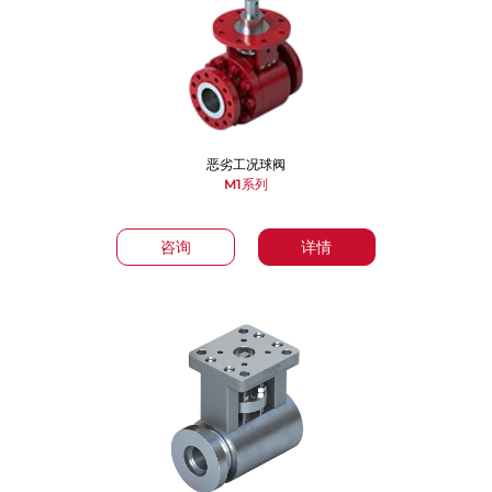
恶劣工况球阀
M1系列
咨询
详情