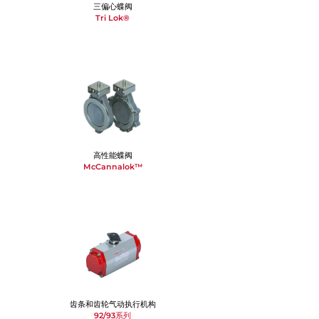
三偏心蝶阀
Tri Lok®
高性能蝶阀
McCannalok™
齿条和齿轮气动执行机构
92/93系列