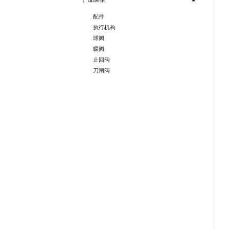
配件
执行机构
球阀
蝶阀
止回阀
刀闸阀