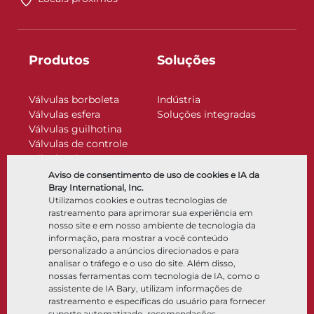
Produtos
Soluções
Válvulas borboleta
Indústria
Válvulas esfera
Soluções integradas
Válvulas guilhotina
Válvulas de controle
Válvulas de retenção
Atuadores
Aviso de consentimento de uso de cookies e IA da
Acessórios de controle
Bray International, Inc.
Utilizamos cookies e outras tecnologias de
Criogênico
rastreamento para aprimorar sua experiência em
Empresa
Recursos
nosso site e em nosso ambiente de tecnologia da
informação, para mostrar a você conteúdo
personalizado a anúncios direcionados e para
Sobre
Documentos
analisar o tráfego e o uso do site. Além disso,
Locais
Centro de conhecimento
nossas ferramentas com tecnologia de IA, como o
Parceria
Software
assistente de IA Bary, utilizam informações de
rastreamento e específicas do usuário para fornecer
Sustentabilidade
Seleção de materiais
suporte automatizado, recomendações