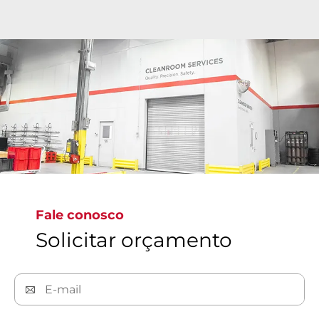
As modernas instalações de sala limpa da Bray
possuem certificação de limpeza de precisão ISO
classe 6 a ISO classe 9 em todo o mundo, onde as
válvulas são limpas, inspecionadas, ensacadas e
etiquetadas para atender aos mais rigorosos
padrões globais, assegurando válvulas sem
contaminação.
Fale conosco
Solicitar orçamento