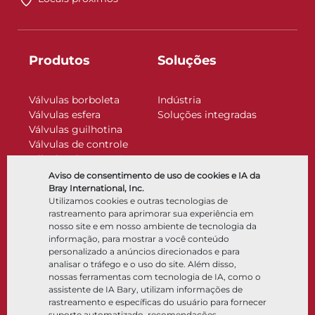
Produtos
Soluções
Válvulas borboleta
Indústria
Válvulas esfera
Soluções integradas
Válvulas guilhotina
Válvulas de controle
Válvulas de retenção
Atuadores
Aviso de consentimento de uso de cookies e IA da
Acessórios de controle
Bray International, Inc.
Utilizamos cookies e outras tecnologias de
Criogênico
rastreamento para aprimorar sua experiência em
Empresa
Recursos
nosso site e em nosso ambiente de tecnologia da
informação, para mostrar a você conteúdo
personalizado a anúncios direcionados e para
Sobre
Documentos
analisar o tráfego e o uso do site. Além disso,
Locais
Centro de conhecimento
nossas ferramentas com tecnologia de IA, como o
Parceria
Software
assistente de IA Bary, utilizam informações de
rastreamento e específicas do usuário para fornecer
Sustentabilidade
Seleção de materiais
suporte automatizado, recomendações