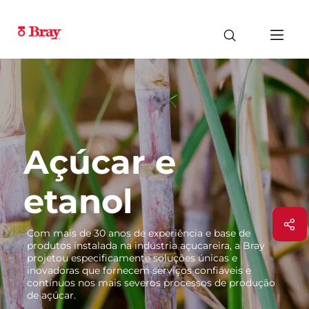
Açúcar e
etanol
Com mais de 30 anos de experiência e base de
produtos instalada na indústria açucareira, a Bray
projetou especificamente soluções únicas e
inovadoras que fornecem serviços confiáveis e
contínuos nos mais severos processos de produção
de açúcar.