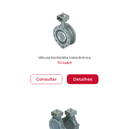
Válvula borboleta triexcêntrica
Tri Lok®
Consultar
Detalhes