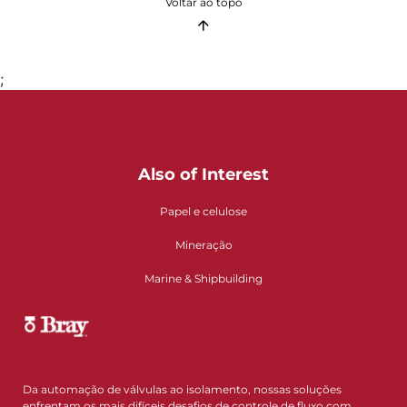
Voltar ao topo
;
Also of Interest
Papel e celulose
Mineração
Marine & Shipbuilding
Da automação de válvulas ao isolamento, nossas soluções
enfrentam os mais difíceis desafios de controle de fluxo com