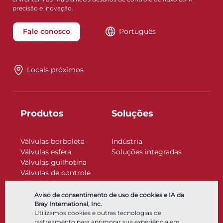
precisão e inovação.
Fale conosco
Português
Locais próximos
Produtos
Soluções
Válvulas borboleta
Indústria
Válvulas esfera
Soluções integradas
Válvulas guilhotina
Válvulas de controle
Válvulas de retenção
Atuadores
Aviso de consentimento de uso de cookies e IA da
Acessórios de controle
Bray International, Inc.
Utilizamos cookies e outras tecnologias de
Criogênico
rastreamento para aprimorar sua experiência em