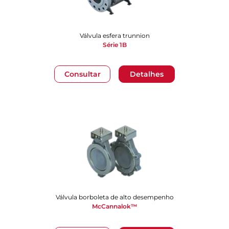
Válvula esfera trunnion
Série 1B
Consultar
Detalhes
Válvula borboleta de alto desempenho
McCannalok™