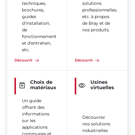
techniques,
solutions
brochures,
professionnelles,
guides
etc. à propos
d'installation,
de Bray et de
de
nos produits.
fonctionnement
et d'entretien,
etc.
Découvrir
Découvrir
Choix de
Usines
matériaux
virtuelles
Un guide
offrant des
informations
Découvrez
sur les
nos solutions
applications
industrielles
communes et