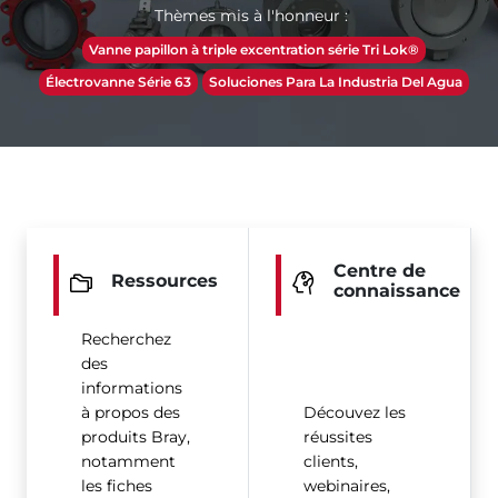
Thèmes mis à l'honneur :
Vanne papillon à triple excentration série Tri Lok®
Électrovanne Série 63
Soluciones Para La Industria Del Agua
Centre de
Ressources
connaissance
Recherchez
des
informations
à propos des
Découvez les
produits Bray,
réussites
notamment
clients,
les fiches
webinaires,