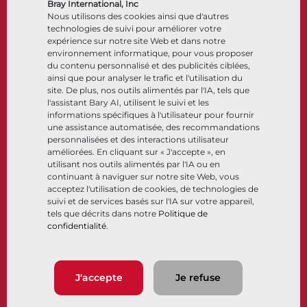
Accessoires de contrôle
Bray International, Inc
Nous utilisons des cookies ainsi que d'autres
Cryogénique
technologies de suivi pour améliorer votre
Entreprise
Ressources
expérience sur notre site Web et dans notre
environnement informatique, pour vous proposer
du contenu personnalisé et des publicités ciblées,
À propos
Documents
ainsi que pour analyser le trafic et l'utilisation du
Sites
Centre de connaissance
site. De plus, nos outils alimentés par l'IA, tels que
Partenariats
Logiciels
l'assistant Bary AI, utilisent le suivi et les
informations spécifiques à l'utilisateur pour fournir
Développement durable
Sélection de matériaux
une assistance automatisée, des recommandations
Portail clients
personnalisées et des interactions utilisateur
améliorées. En cliquant sur « J'accepte », en
utilisant nos outils alimentés par l'IA ou en
Suivez-nous
LinkedIn
YouTube
continuant à naviguer sur notre site Web, vous
acceptez l'utilisation de cookies, de technologies de
suivi et de services basés sur l'IA sur votre appareil,
tels que décrits dans notre
Politique de
confidentialité
.
© 2026 Bray International. Tous droits réservés
Conditions générales
Conditions générales de vente
Politique de confidentialité
J'accepte
Je refuse