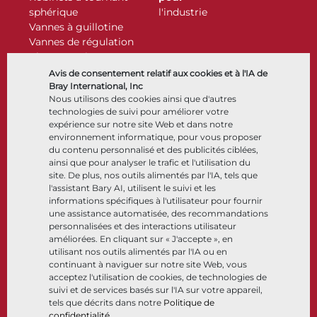
sphérique
l'industrie
Vannes à guillotine
Vannes de régulation
Clapets antiretour
Actionneurs
Avis de consentement relatif aux cookies et à l'IA de
Accessoires de contrôle
Bray International, Inc
Nous utilisons des cookies ainsi que d'autres
Cryogénique
technologies de suivi pour améliorer votre
Entreprise
Ressources
expérience sur notre site Web et dans notre
environnement informatique, pour vous proposer
du contenu personnalisé et des publicités ciblées,
À propos
Documents
ainsi que pour analyser le trafic et l'utilisation du
Sites
Centre de connaissance
site. De plus, nos outils alimentés par l'IA, tels que
Partenariats
Logiciels
l'assistant Bary AI, utilisent le suivi et les
informations spécifiques à l'utilisateur pour fournir
Développement durable
Sélection de matériaux
une assistance automatisée, des recommandations
Portail clients
personnalisées et des interactions utilisateur
améliorées. En cliquant sur « J'accepte », en
utilisant nos outils alimentés par l'IA ou en
Suivez-nous
LinkedIn
YouTube
continuant à naviguer sur notre site Web, vous
acceptez l'utilisation de cookies, de technologies de
suivi et de services basés sur l'IA sur votre appareil,
tels que décrits dans notre
Politique de
confidentialité
.
© 2026 Bray International. Tous droits réservés