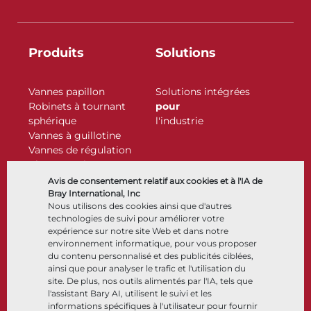
Produits
Solutions
Vannes papillon
Solutions intégrées
Robinets à tournant
pour
sphérique
l'industrie
Vannes à guillotine
Vannes de régulation
Clapets antiretour
Actionneurs
Avis de consentement relatif aux cookies et à l'IA de
Accessoires de contrôle
Bray International, Inc
Nous utilisons des cookies ainsi que d'autres
Cryogénique
technologies de suivi pour améliorer votre
Entreprise
Ressources
expérience sur notre site Web et dans notre
environnement informatique, pour vous proposer
du contenu personnalisé et des publicités ciblées,
À propos
Documents
ainsi que pour analyser le trafic et l'utilisation du
Sites
Centre de connaissance
site. De plus, nos outils alimentés par l'IA, tels que
Partenariats
Logiciels
l'assistant Bary AI, utilisent le suivi et les
informations spécifiques à l'utilisateur pour fournir
Développement durable
Sélection de matériaux