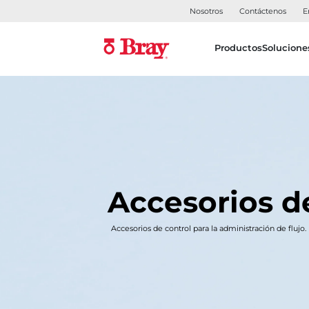
Nosotros
Contáctenos
E
Productos
Solucione
Accesorios d
Accesorios de control para la administración de flujo.