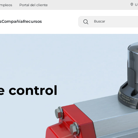
U
mpleos
Portal del cliente
s
Compañía
Recursos
e control