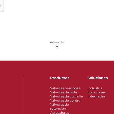
Volver arriba
Productos
Soluciones
Válvulas mariposa
Industria
Válvulas de bola
Soluciones
Válvulas de cuchilla
Integradas
Válvulas de control
Válvulas de
retención
Actuadores