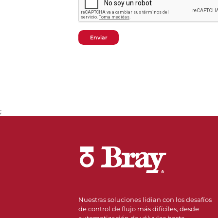
Enviar
;
Nuestras soluciones lidian con los desafíos
de control de flujo más difíciles, desde
automatización de válvulas hasta