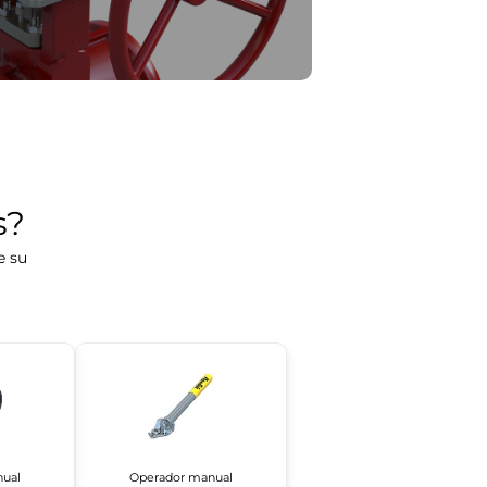
s?
e su
ual
Operador manual