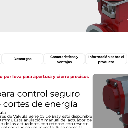
Características y
Información sobre el
Descargas
Ventajas
producto
 por leva para apertura y cierre precisos
ara control seguro
e cortes de energía
ula
s de Válvula Serie 05 de Bray está disponible
00 mm). Esta anulación manual del actuador de
ro de los actuadores con retorno con resorte.
 del engrane se desconecta. Si se necesita