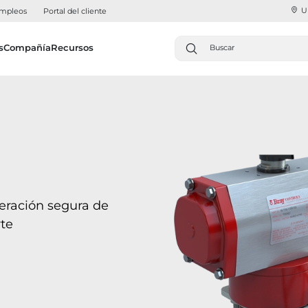
U
mpleos
Portal del cliente
s
Compañía
Recursos
eración segura de
rte