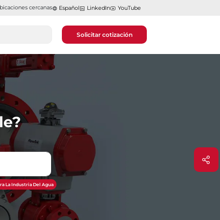
bicaciones cercanas
Español
LinkedIn
YouTube
Solicitar cotización
le?
ra La Industria Del Agua