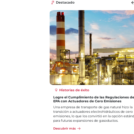
Destacado
Guías de aplicación
Procesos De Minería Del Carbón
Bray es un proveedor líder de válvulas de alta cali
para aplicaciones exigentes en la minería del carb
incluyendo slurry agresivos en operaciones de
procesamiento.
Descubrir más