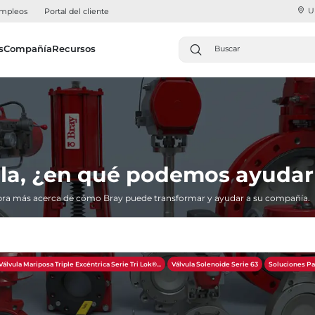
U
mpleos
Portal del cliente
s
Compañía
Recursos
la, ¿en qué podemos ayudar
ra más acerca de cómo Bray puede transformar y ayudar a su compañía.
Válvula Mariposa Triple Excéntrica Serie Tri Lok®​​​​​​​...
Válvula Solenoide Serie 63
Soluciones Pa