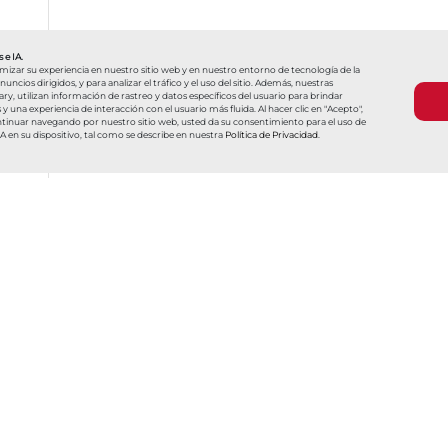
 e IA.
imizar su experiencia en nuestro sitio web y en nuestro entorno de tecnología de la
ncios dirigidos, y para analizar el tráfico y el uso del sitio. Además, nuestras
y, utilizan información de rastreo y datos específicos del usuario para brindar
una experiencia de interacción con el usuario más fluida. Al hacer clic en "Acepto",
ntinuar navegando por nuestro sitio web, usted da su consentimiento para el uso de
IA en su dispositivo, tal como se describe en nuestra
Política de Privacidad
.