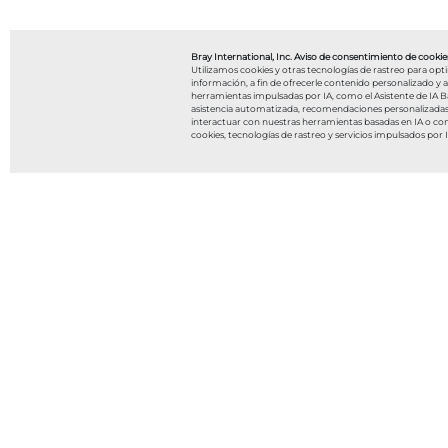
Bray International, Inc. Aviso de consentimiento de cookies
Utilizamos cookies y otras tecnologías de rastreo para opt
información, a fin de ofrecerle contenido personalizado y anu
herramientas impulsadas por IA, como el Asistente de IA Bar
asistencia automatizada, recomendaciones personalizadas y 
interactuar con nuestras herramientas basadas en IA o co
cookies, tecnologías de rastreo y servicios impulsados por 
Filtrar por
Historias de éxito
Webinars
Videos
Guías de aplicación