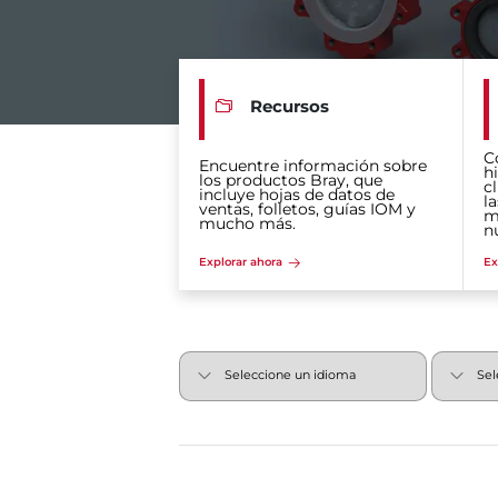
Recursos
C
Encuentre información sobre
hi
los productos Bray, que
c
incluye hojas de datos de
la
ventas, folletos, guías IOM y
m
mucho más.
n
Explorar ahora
Ex