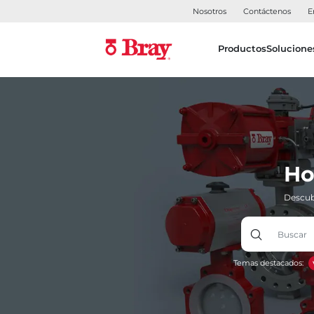
Nosotros
Contáctenos
E
Productos
Solucione
Ho
Descub
Temas destacados: