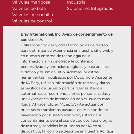
Válvulas mariposa
Industria
Válvulas de bola
Soluciones Integradas
Válvulas de cuchilla
Válvulas de control
Válvulas de retención
Actuadores
Bray International, Inc. Aviso de consentimiento de
Accesorios de control
cookies e IA.
Utilizamos cookies y otras tecnologías de rastreo
Criogénico
para optimizar su experiencia en nuestro sitio web y
Compañía
Recursos
en nuestro entorno de tecnología de la
información, a fin de ofrecerle contenido
personalizado y anuncios dirigidos, y para analizar
Nosotros
Documentos
el tráfico y el uso del sitio. Además, nuestras
Ubicaciones
Centro de información
herramientas impulsadas por IA, como el Asistente
Asociación
Software
de IA Bary, utilizan información de rastreo y datos
específicos del usuario para brindar asistencia
Sostenibilidad
Selección de materiales
automatizada, recomendaciones personalizadas y
Portal del cliente
una experiencia de interacción con el usuario más
fluida. Al hacer clic en "Acepto", interactuar con
nuestras herramientas basadas en IA o continuar
Síganos
LinkedIn
YouTube
navegando por nuestro sitio web, usted da su
consentimiento para el uso de cookies, tecnologías
de rastreo y servicios impulsados por IA en su
dispositivo, tal como se describe en nuestra
Política