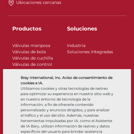
Ubicaciones cercanas
Productos
Soluciones
Válvulas mariposa
Industria
Válvulas de bola
Soluciones Integradas
Válvulas de cuchilla
Válvulas de control
Válvulas de retención
Actuadores
Bray International, Inc. Aviso de consentimiento de
Accesorios de control
cookies e IA.
Utilizamos cookies y otras tecnologías de rastreo
Criogénico
para optimizar su experiencia en nuestro sitio web y
Compañía
Recursos
en nuestro entorno de tecnología de la
información, a fin de ofrecerle contenido
personalizado y anuncios dirigidos, y para analizar
Nosotros
Documentos
el tráfico y el uso del sitio. Además, nuestras
Ubicaciones
Centro de información
herramientas impulsadas por IA, como el Asistente
Asociación
Software
de IA Bary, utilizan información de rastreo y datos
específicos del usuario para brindar asistencia
Sostenibilidad
Selección de materiales