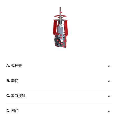
A. 阀杆盖
标准保护性阀杆套在危险环境下提高寿命周期。
B. 套筒
J环钢加固弹性套筒提供双向的增能零泄漏密封。卡簧按照标准包括在整个尺寸范围内。
C. 套筒接触
在开启位置，增能套筒保护所有金属部件，避免与流动的过程介质直接接触。
D. 闸门
提供多种耐腐蚀合金作为坚固闸门的材料，可根据应用需求选择。