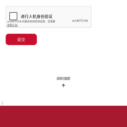
提交
回到顶部
；