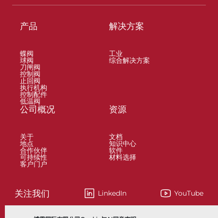
产品
解决方案
蝶阀
工业
球阀
综合解决方案
刀闸阀
控制阀
止回阀
执行机构
控制配件
低温阀
公司概况
资源
关于
文档
地点
知识中心
合作伙伴
软件
可持续性
材料选择
客户门户
关注我们
LinkedIn
YouTube