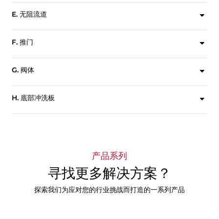
E. 无阻流道
全通径设计提供畅通无阻的流道，延长套筒使用寿命，并最大限度地减少阀门压降。
F. 推门
充足的推进间隙支持闸门完全关闭。
G. 阀体
两段式连接法兰式阀体易于维护，按照ASME CL300法兰标准进行钻孔和攻丝。其他钻孔选项可根据需求提供。
H. 底部冲洗板
带螺纹端口的底部冲洗板为选配件，支持介质安全排放，便于进行冲洗水连接。
产品系列
寻找更多解决方案？
探索我们为应对您的行业挑战而打造的一系列产品