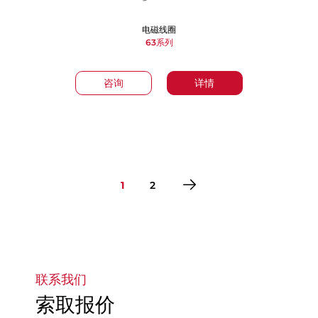
电磁线圈
63系列
咨询
详情
1
2
转到第1页
转到第2页
联系我们
索取报价