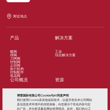
附近地点
产品
解决方案
蝶阀
工业
球阀
综合解决方案
刀闸阀
控制阀
止回阀
执行机构
控制配件
低温阀
公司概况
资源
关于
文档
博雷国际有限公司Cookie与AI同意声明
地点
知识中心
我们使用Cookie及其他追踪技术，以提升您在本公司网站
合作伙伴
软件
可持续性
材料选择
及信息技术环境中的浏览体验，向您展示个性化内容与定
客户门户
向广告，并分析流量及网站使用情况。此外，我们的AI工