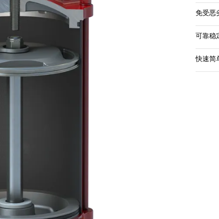
通过M
免受恶
可靠稳
快速简