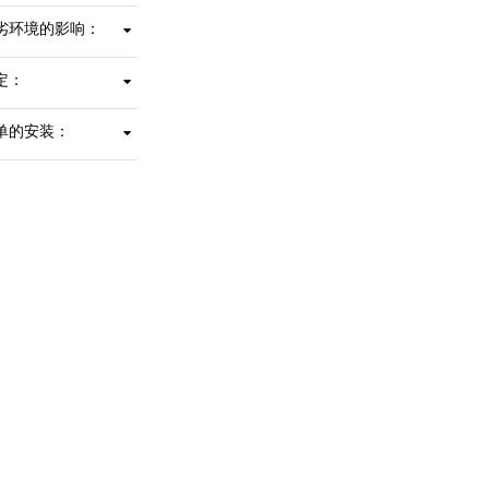
12连接器轻松连接。
劣环境的影响：
完全封装的电子元件可确保长期的可靠性和性能。
定：
设计用于承受高振动和冲击，断电时不会丢失位置。
单的安装：
易于现场改装，并可快速方便地安装在现有或旧式博雷线性执行机构上。