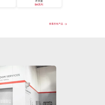
开关盒
5A系列
查看所有产品