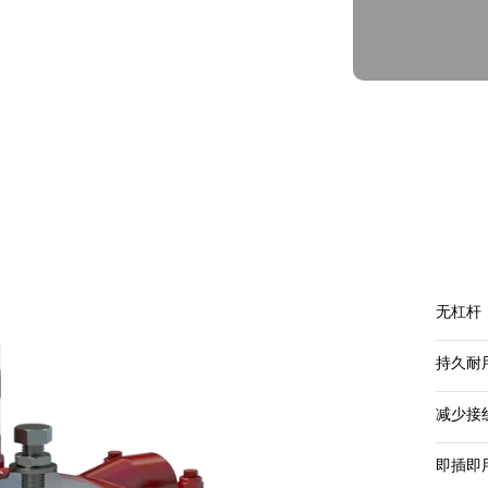
无杠杆
持久耐
减少接
即插即