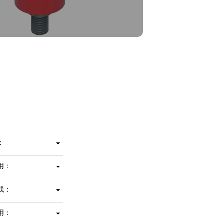
：
集成传感器消除了对传统连杆装置的需求。
用：
外壳由碳钢制成，带有环氧基聚氨酯涂层。
线：
与传统的分立开关相比，简单的接线方案更易于维护。
用：