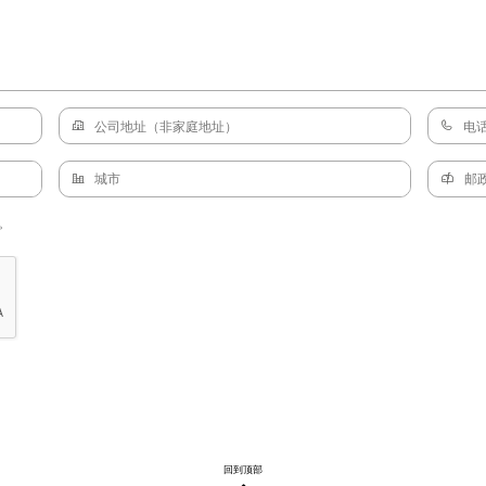
。
回到顶部