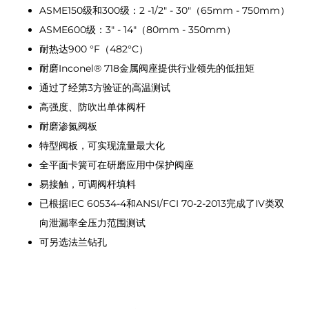
ASME150级和300级：2 -1/2" - 30"（65mm - 750mm）
ASME600级：3" - 14"（80mm - 350mm）
耐热达900 °F（482°C）
耐磨Inconel® 718金属阀座提供行业领先的低扭矩
通过了经第3方验证的高温测试
高强度、防吹出单体阀杆
耐磨渗氮阀板
特型阀板，可实现流量最大化
全平面卡簧可在研磨应用中保护阀座
易接触，可调阀杆填料
已根据IEC 60534-4和ANSI/FCI 70-2-2013完成了IV类双
向泄漏率全压力范围测试
可另选法兰钻孔