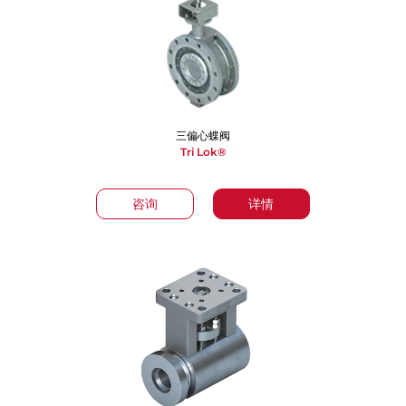
三偏心蝶阀
Tri Lok®
咨询
详情