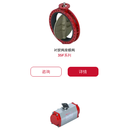
衬胶阀座蝶阀
35F系列
咨询
详情