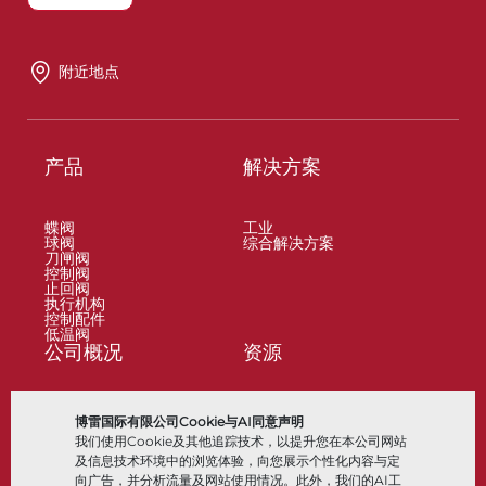
附近地点
产品
解决方案
蝶阀
工业
球阀
综合解决方案
刀闸阀
控制阀
止回阀
执行机构
控制配件
低温阀
公司概况
资源
关于
文档
博雷国际有限公司Cookie与AI同意声明
地点
知识中心
我们使用Cookie及其他追踪技术，以提升您在本公司网站
合作伙伴
软件
可持续性
材料选择
及信息技术环境中的浏览体验，向您展示个性化内容与定
客户门户
向广告，并分析流量及网站使用情况。此外，我们的AI工