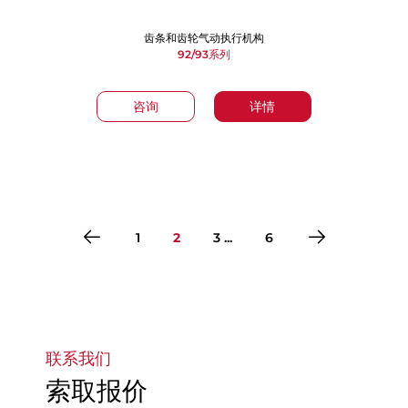
齿条和齿轮气动执行机构
92/93系列
咨询
详情
1
2
3 ...
6
转到第1页
转到第2页
转到第3页
转到第4页
转到第5页
转到第6页
联系我们
索取报价