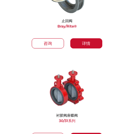
止回阀
Bray/Rite®
咨询
详情
衬胶阀座蝶阀
30/31系列