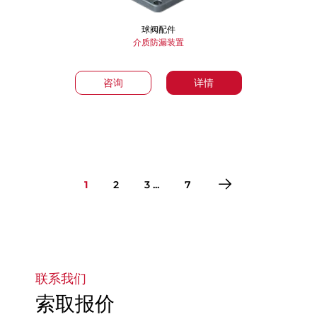
球阀配件
介质防漏装置
咨询
详情
1
2
3 ...
7
转到第1页
转到第2页
转到第3页
转到第4页
转到第5页
转到第6页
转到第7页
联系我们
索取报价