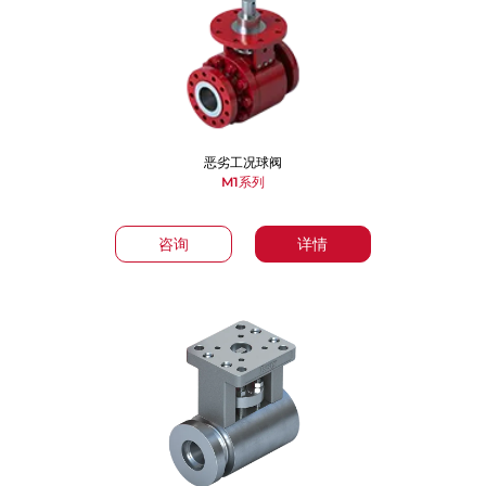
恶劣工况球阀
M1系列
咨询
详情