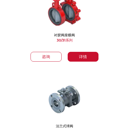
衬胶阀座蝶阀
30/31系列
咨询
详情
法兰式球阀