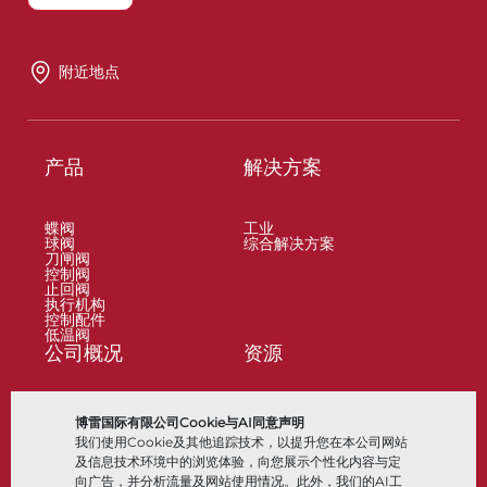
附近地点
产品
解决方案
蝶阀
工业
球阀
综合解决方案
刀闸阀
控制阀
止回阀
执行机构
控制配件
低温阀
公司概况
资源
关于
文档
博雷国际有限公司Cookie与AI同意声明
地点
知识中心
我们使用Cookie及其他追踪技术，以提升您在本公司网站
合作伙伴
软件
可持续性
材料选择
及信息技术环境中的浏览体验，向您展示个性化内容与定
客户门户
向广告，并分析流量及网站使用情况。此外，我们的AI工