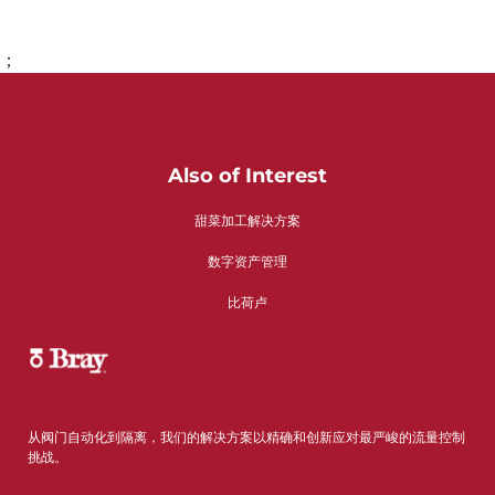
；
转到第1页
转到第2页
转到第3页
转到第4页
Also of Interest
甜菜加工解决方案
数字资产管理
比荷卢
从阀门自动化到隔离，我们的解决方案以精确和创新应对最严峻的流量控制
挑战。