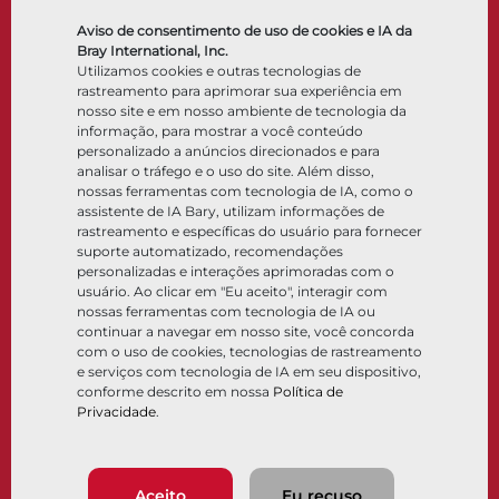
Válvulas de retenção
Atuadores
Aviso de consentimento de uso de cookies e IA da
Acessórios de controle
Bray International, Inc.
Utilizamos cookies e outras tecnologias de
Criogênico
rastreamento para aprimorar sua experiência em
Empresa
Recursos
nosso site e em nosso ambiente de tecnologia da
informação, para mostrar a você conteúdo
personalizado a anúncios direcionados e para
Sobre
Documentos
analisar o tráfego e o uso do site. Além disso,
Locais
Centro de conhecimento
nossas ferramentas com tecnologia de IA, como o
Parceria
Software
assistente de IA Bary, utilizam informações de
rastreamento e específicas do usuário para fornecer
Sustentabilidade
Seleção de materiais
suporte automatizado, recomendações
Portal do cliente
personalizadas e interações aprimoradas com o
usuário. Ao clicar em "Eu aceito", interagir com
nossas ferramentas com tecnologia de IA ou
Siga-nos
LinkedIn
YouTube
continuar a navegar em nosso site, você concorda
com o uso de cookies, tecnologias de rastreamento
e serviços com tecnologia de IA em seu dispositivo,
conforme descrito em nossa
Política de
Privacidade
.
© 2026 Bray International. Todos os direitos reservados
Termos e condições
Termos e condições de venda
Política de privacidade
Aceito
Eu recuso