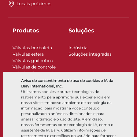
Locais próximos
Produtos
Soluções
Válvulas borboleta
Indústria
Válvulas esfera
Soluções integradas
Válvulas guilhotina
Válvulas de controle
Válvulas de retenção
Atuadores
Aviso de consentimento de uso de cookies e IA da
Acessórios de controle
Bray International, Inc.
Utilizamos cookies e outras tecnologias de
Criogênico
rastreamento para aprimorar sua experiência em
Empresa
Recursos
nosso site e em nosso ambiente de tecnologia da
informação, para mostrar a você conteúdo
personalizado a anúncios direcionados e para
Sobre
Documentos
analisar o tráfego e o uso do site. Além disso,
Locais
Centro de conhecimento
nossas ferramentas com tecnologia de IA, como o
Parceria
Software
assistente de IA Bary, utilizam informações de
rastreamento e específicas do usuário para fornecer
Sustentabilidade
Seleção de materiais