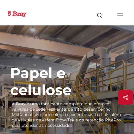
Papel e
celulose
A Bray é uma fabricante completa que oferece
válvulas de sede resiliente, de alto desempenho
McCannaLok e borboleta triexcêntricas Tri Lok, além
de válvulas de esfera Flow-Tek e de retenção RitePro,
para atender às necessidades.