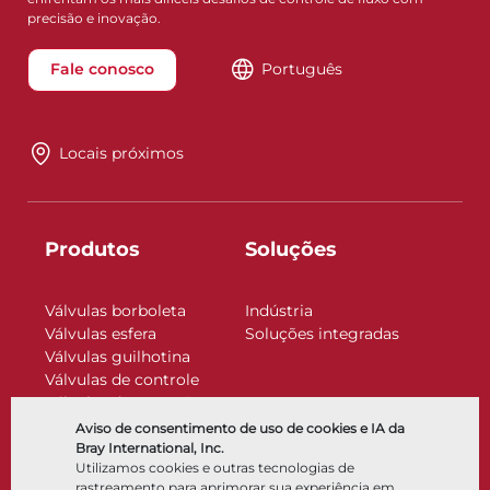
precisão e inovação.
Fale conosco
Português
Locais próximos
Produtos
Soluções
Válvulas borboleta
Indústria
Válvulas esfera
Soluções integradas
Válvulas guilhotina
Válvulas de controle
Válvulas de retenção
Atuadores
Aviso de consentimento de uso de cookies e IA da
Acessórios de controle
Bray International, Inc.
Utilizamos cookies e outras tecnologias de
Criogênico
rastreamento para aprimorar sua experiência em