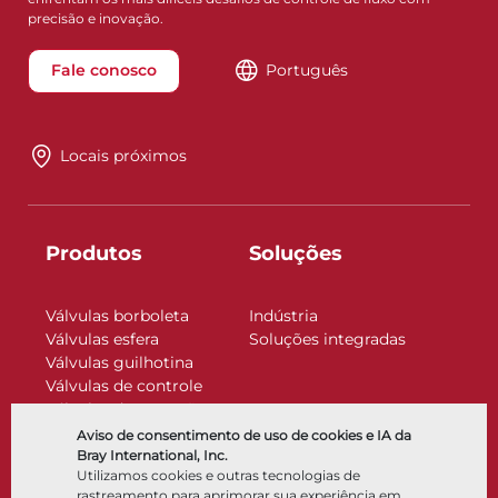
precisão e inovação.
Fale conosco
Português
Locais próximos
Produtos
Soluções
Válvulas borboleta
Indústria
Válvulas esfera
Soluções integradas
Válvulas guilhotina
Válvulas de controle
Válvulas de retenção
Atuadores
Aviso de consentimento de uso de cookies e IA da
Acessórios de controle
Bray International, Inc.
Utilizamos cookies e outras tecnologias de
Criogênico
rastreamento para aprimorar sua experiência em