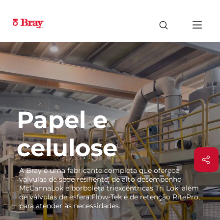
Papel e
celulose
A Bray é uma fabricante completa que oferece
válvulas de sede resiliente, de alto desempenho
McCannaLok e borboleta triexcêntricas Tri Lok, além
de válvulas de esfera Flow-Tek e de retenção RitePro,
para atender às necessidades.