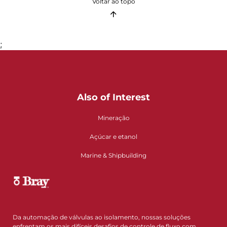
Voltar ao topo
;
Also of Interest
Mineração
Açúcar e etanol
Marine & Shipbuilding
Da automação de válvulas ao isolamento, nossas soluções
enfrentam os mais difíceis desafios de controle de fluxo com