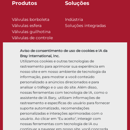
Produtos
Soluções
Válvulas borboleta
Indústria
Válvulas esfera
Soluções integradas
Válvulas guilhotina
Válvulas de controle
Válvulas de retenção
Atuadores
Aviso de consentimento de uso de cookies e IA da
Acessórios de controle
Bray International, Inc.
Utilizamos cookies e outras tecnologias de
Criogênico
rastreamento para aprimorar sua experiência em
Empresa
Recursos
nosso site e em nosso ambiente de tecnologia da
informação, para mostrar a você conteúdo
personalizado a anúncios direcionados e para
Sobre
Documentos
analisar o tráfego e o uso do site. Além disso,
Locais
Centro de conhecimento
nossas ferramentas com tecnologia de IA, como o
Parceria
Software
assistente de IA Bary, utilizam informações de
rastreamento e específicas do usuário para fornecer
Sustentabilidade
Seleção de materiais
suporte automatizado, recomendações
Portal do cliente
personalizadas e interações aprimoradas com o
usuário. Ao clicar em "Eu aceito", interagir com
nossas ferramentas com tecnologia de IA ou
Siga-nos
LinkedIn
YouTube
continuar a navegar em nosso site, você concorda