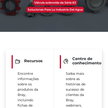
Válvula solenoide da Série 63
Soluciones Para La Industria Del Agua
Centro de
Recursos
conhecimento
Encontre
Saiba mais
informações
sobre as
sobre os
histórias de
produtos da
sucesso de
Bray,
clientes da
incluindo
Bray,
fichas de
webinars,