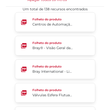
Um total de 138 recursos encontrados
Centros de Automação de Válvulas - Soluções & 
Folheto do produto
Centros de Automação de Válvulas - Soluções & Capacidades
Bray® - Visão Geral da Empresa
Folheto do produto
Bray® - Visão Geral da Empresa
Bray International - Linha De Produto
Folheto do produto
Bray International - Linha De Produto
Válvulas Esfera Flutuante Bipartida Flangeada Séri
Folheto do produto
Válvulas Esfera Flutuante Bipartida Flangeada Séries F15/F30
Flow-Tek® Válvula Esfera Trunnion