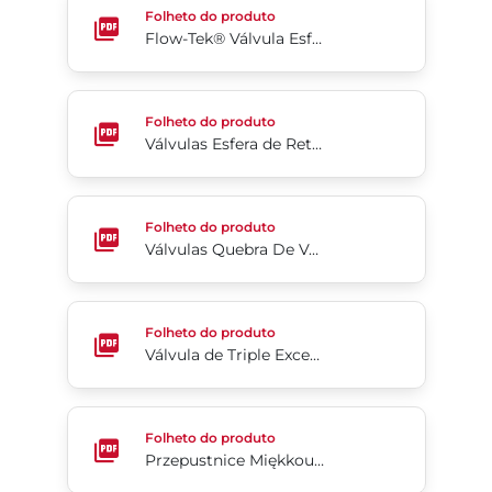
Folheto do produto
Flow-Tek® Válvula Esfera Trunnion
Válvulas Esfera de Retenção/Válvula Esfera de Re
Folheto do produto
Válvulas Esfera de Retenção/Válvula Esfera de Retenção com Isolamento Maxi-Check Slurrytuff®
Válvulas Quebra De Vácuo/Liberação De Ar Slurryt
Folheto do produto
Válvulas Quebra De Vácuo/Liberação De Ar Slurrytuff® Ezi-Vac
Válvula de Triple Excentricidad Tri Lok®
Folheto do produto
Válvula de Triple Excentricidad Tri Lok®
Przepustnice Miękkouszczelniane Bray Controls
Folheto do produto
Przepustnice Miękkouszczelniane Bray Controls