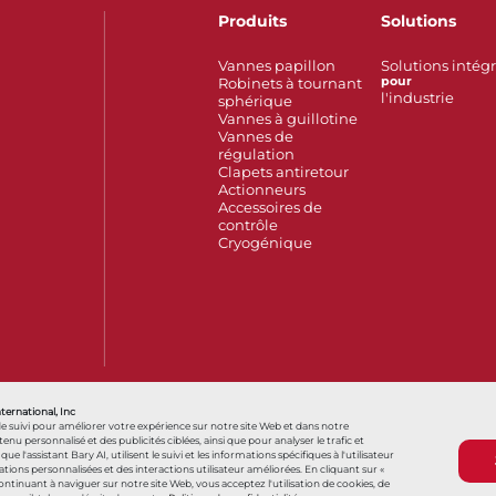
Produits
Solutions
Vannes papillon
Solutions intég
Robinets à tournant
pour
l'industrie
sphérique
Vannes à guillotine
Vannes de
régulation
Clapets antiretour
Actionneurs
Accessoires de
contrôle
Cryogénique
Also of Interest
France
Hello, how can we help?
您好，我们
nternational, Inc
de suivi pour améliorer votre expérience sur notre site Web et dans notre
personnalisé et des publicités ciblées, ainsi que pour analyser le trafic et
s que l'assistant Bary AI, utilisent le suivi et les informations spécifiques à l'utilisateur
ns personnalisées et des interactions utilisateur améliorées. En cliquant sur «
Conditions générales
Conditions générales d
 continuant à naviguer sur notre site Web, vous acceptez l'utilisation de cookies, de