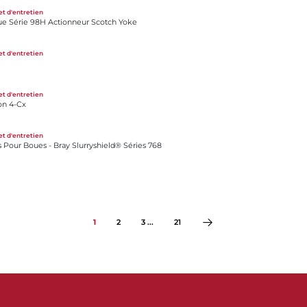
tionneur Scotch Yoke
et d'entretien
ue Série 98H Actionneur Scotch Yoke
et d'entretien
et d'entretien
on 4-Cx
Bray Slurryshield® Séries 768
et d'entretien
s Pour Boues - Bray Slurryshield® Séries 768
1
2
3 ...
21