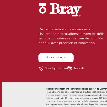
De l'automatisation des vannes à
l'isolement, nos solutions relèvent les défis
les plus complexes en termes de contrôle
des flux avec précision et innovation.
Nous contacter
Sites à proximité
Français
Avis de consentement relatif aux cookies et à l'IA de Bray I
Nous utilisons des cookies ainsi que d'autres technologies 
environnement informatique, pour vous proposer du contenu 
l'utilisation du site. De plus, nos outils alimentés par l'IA, tel
pour fournir une assistance automatisée, des recommandatio
© 2026 Bray International. Tous droits réservés
J'accepte », en utilisant nos outils alimentés par l'IA ou en