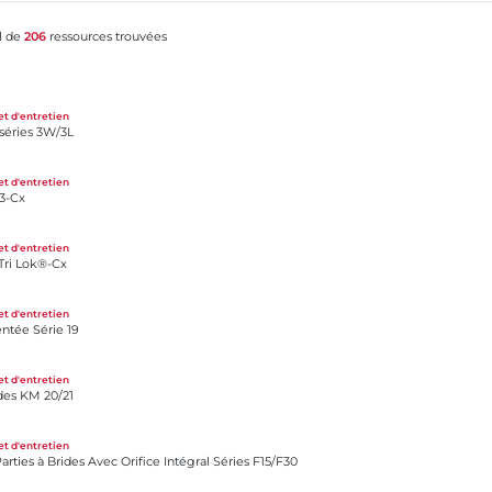
l de
206
ressources trouvées
et d'entretien
séries 3W/3L
et d'entretien
3-Cx
et d'entretien
 Tri Lok®-Cx
et d'entretien
ntée Série 19
et d'entretien
des KM 20/21
 Avec Orifice Intégral Séries F15/F30
et d'entretien
rties à Brides Avec Orifice Intégral Séries F15/F30