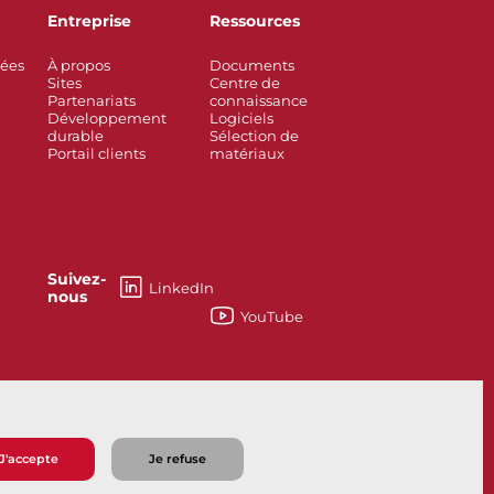
Entreprise
Ressources
rées
À propos
Documents
Sites
Centre de
Partenariats
connaissance
Développement
Logiciels
durable
Sélection de
Portail clients
matériaux
Suivez-
LinkedIn
nous
YouTube
如何能够帮助您？
J'accepte
Je refuse
e vente
Politique de confidentialité