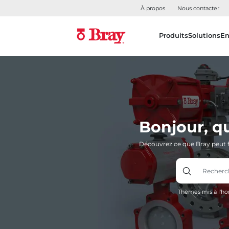
À propos
Nous contacter
Produits
Solutions
En
Bonjour, q
Découvrez ce que Bray peut f
Thèmes mis à l'ho