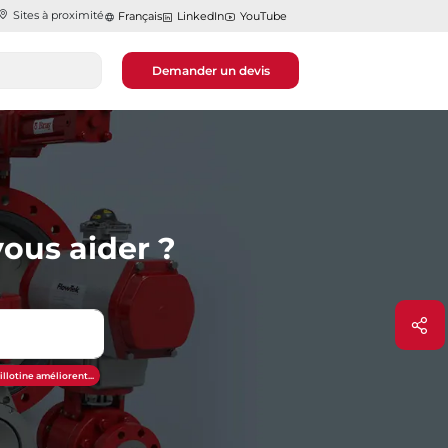
Sites à proximité
Français
LinkedIn
YouTube
Demander un devis
ous aider ?
illotine améliorent...