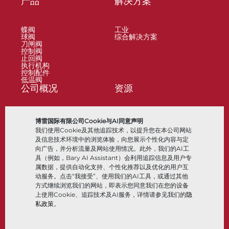
产品
解决方案
蝶阀
工业
球阀
综合解决方案
刀闸阀
控制阀
止回阀
执行机构
控制配件
低温阀
公司概况
资源
关于
文档
博雷国际有限公司Cookie与AI同意声明
地点
知识中心
我们使用Cookie及其他追踪技术，以提升您在本公司网站
合作伙伴
软件
可持续性
材料选择
及信息技术环境中的浏览体验，向您展示个性化内容与定
客户门户
向广告，并分析流量及网站使用情况。此外，我们的AI工
具（例如，Bary AI Assistant）会利用追踪信息及用户专
属数据，提供自动化支持、个性化推荐以及优化的用户互
关注我们
LinkedIn
YouTube
动服务。点击“我接受”、使用我们的AI工具，或通过其他
方式继续浏览我们的网站，即表示您同意我们在您的设备
上使用Cookie、追踪技术及AI服务，详情请参见我们的
隐
私政策
。
© 2026 Bray International，保留所有权利