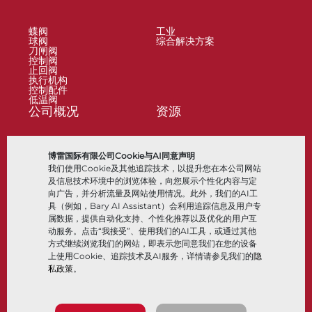
蝶阀
工业
球阀
综合解决方案
刀闸阀
控制阀
止回阀
执行机构
控制配件
低温阀
公司概况
资源
关于
文档
博雷国际有限公司Cookie与AI同意声明
地点
知识中心
我们使用Cookie及其他追踪技术，以提升您在本公司网站
合作伙伴
软件
可持续性
材料选择
及信息技术环境中的浏览体验，向您展示个性化内容与定
客户门户
向广告，并分析流量及网站使用情况。此外，我们的AI工
具（例如，Bary AI Assistant）会利用追踪信息及用户专
属数据，提供自动化支持、个性化推荐以及优化的用户互
关注我们
LinkedIn
YouTube
动服务。点击“我接受”、使用我们的AI工具，或通过其他
方式继续浏览我们的网站，即表示您同意我们在您的设备
上使用Cookie、追踪技术及AI服务，详情请参见我们的
隐
私政策
。
© 2026 Bray International，保留所有权利
条款与条件
销售条款与条件
隐私政策