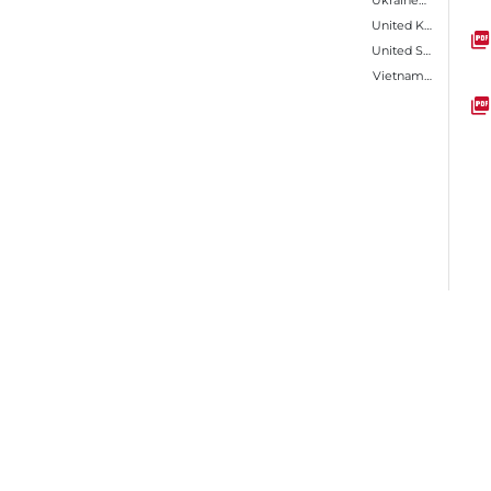
Ukraine（乌克兰）
Kugel
United Kingdom（英国）
United States（美国）
Vietnam（越南）
Colo
转到第1页
转到第2页
转到第3页