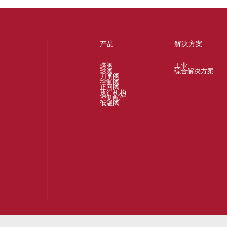
产品
解决方案
蝶阀
工业
球阀
综合解决方案
刀闸阀
控制阀
止回阀
执行机构
控制配件
低温阀
Also of Interest
易于维修的阀门设计
M1系列
您好，我们如何