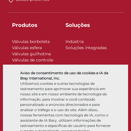
Produtos
Soluções
Válvulas borboleta
Indústria
Válvulas esfera
Soluções integradas
Válvulas guilhotina
Válvulas de controle
Válvulas de retenção
Atuadores
Aviso de consentimento de uso de cookies e IA da
Acessórios de controle
Bray International, Inc.
Utilizamos cookies e outras tecnologias de
Criogênico
rastreamento para aprimorar sua experiência em
Empresa
Recursos
nosso site e em nosso ambiente de tecnologia da
informação, para mostrar a você conteúdo
personalizado a anúncios direcionados e para
Sobre
Documentos
analisar o tráfego e o uso do site. Além disso,
Locais
Centro de conhecimento
nossas ferramentas com tecnologia de IA, como o
Parceria
Software
assistente de IA Bary, utilizam informações de
rastreamento e específicas do usuário para fornecer
Sustentabilidade
Seleção de materiais
suporte automatizado, recomendações