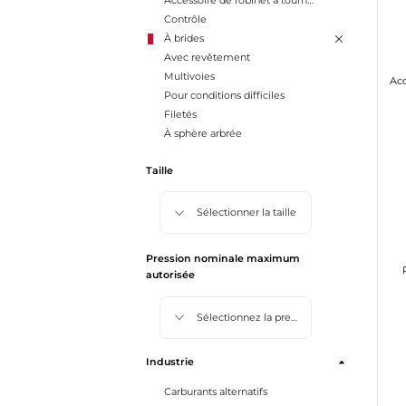
Accessoire de robinet à tournant sphérique
Contrôle
À brides
Avec revêtement
Multivoies
Pour conditions difficiles
Filetés
À sphère arbrée
Taille
Sélectionner la taille
Pression nominale maximum
autorisée
Sélectionnez la pression nominale maximum autorisée
Industrie
Carburants alternatifs