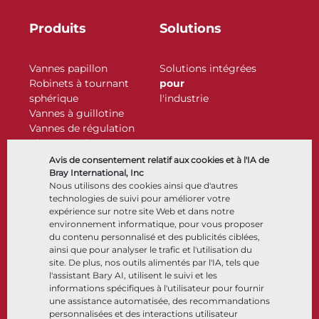
Produits
Solutions
Vannes papillon
Solutions intégrées
Robinets à tournant
pour
sphérique
l'industrie
Vannes à guillotine
Vannes de régulation
Clapets antiretour
Actionneurs
Avis de consentement relatif aux cookies et à l'IA de
Accessoires de contrôle
Bray International, Inc
Nous utilisons des cookies ainsi que d'autres
Cryogénique
technologies de suivi pour améliorer votre
Entreprise
Ressources
expérience sur notre site Web et dans notre
environnement informatique, pour vous proposer
du contenu personnalisé et des publicités ciblées,
À propos
Documents
ainsi que pour analyser le trafic et l'utilisation du
Sites
Centre de connaissance
site. De plus, nos outils alimentés par l'IA, tels que
Partenariats
Logiciels
l'assistant Bary AI, utilisent le suivi et les
informations spécifiques à l'utilisateur pour fournir
Développement durable
Sélection de matériaux
une assistance automatisée, des recommandations
Portail clients
personnalisées et des interactions utilisateur