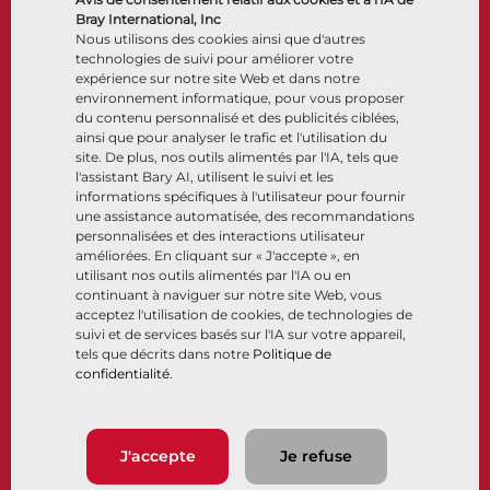
Accessoires de contrôle
Bray International, Inc
Nous utilisons des cookies ainsi que d'autres
Cryogénique
technologies de suivi pour améliorer votre
Entreprise
Ressources
expérience sur notre site Web et dans notre
environnement informatique, pour vous proposer
du contenu personnalisé et des publicités ciblées,
À propos
Documents
ainsi que pour analyser le trafic et l'utilisation du
Sites
Centre de connaissance
site. De plus, nos outils alimentés par l'IA, tels que
Partenariats
Logiciels
l'assistant Bary AI, utilisent le suivi et les
informations spécifiques à l'utilisateur pour fournir
Développement durable
Sélection de matériaux
une assistance automatisée, des recommandations
Portail clients
personnalisées et des interactions utilisateur
améliorées. En cliquant sur « J'accepte », en
utilisant nos outils alimentés par l'IA ou en
Suivez-nous
LinkedIn
YouTube
continuant à naviguer sur notre site Web, vous
acceptez l'utilisation de cookies, de technologies de
suivi et de services basés sur l'IA sur votre appareil,
tels que décrits dans notre
Politique de
confidentialité
.
© 2026 Bray International. Tous droits réservés
Conditions générales
Conditions générales de vente
Politique de confidentialité
J'accepte
Je refuse