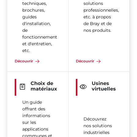
techniques,
solutions
brochures,
professionnelles,
guides
etc. à propos
d'installation,
de Bray et de
de
nos produits.
fonctionnement
et d'entretien,
etc.
Découvrir
Découvrir
Choix de
Usines
matériaux
virtuelles
Un guide
offrant des
informations
Découvrez
sur les
nos solutions
applications
industrielles
communes et