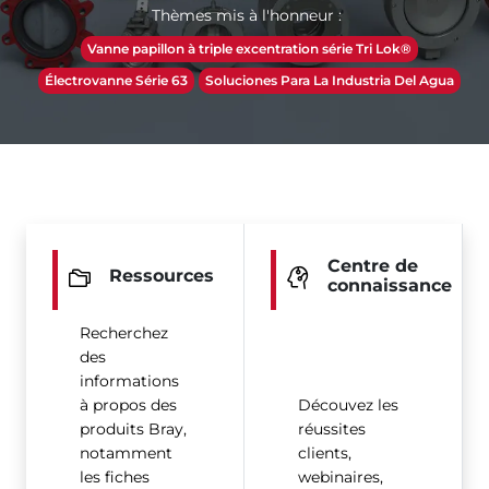
Thèmes mis à l'honneur :
Vanne papillon à triple excentration série Tri Lok®
Électrovanne Série 63
Soluciones Para La Industria Del Agua
Centre de
Ressources
connaissance
Recherchez
des
informations
à propos des
Découvez les
produits Bray,
réussites
notamment
clients,
les fiches
webinaires,