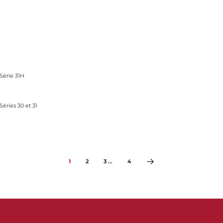
Série 31H
éries 30 et 31
1
2
3 ...
4