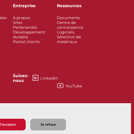
Entreprise
Ressources
rées
À propos
Documents
Sites
Centre de
Partenariats
connaissance
Développement
Logiciels
durable
Sélection de
Portail clients
matériaux
Suivez-
LinkedIn
nous
YouTube
如何能够帮助您？
J'accepte
Je refuse
e vente
Politique de confidentialité