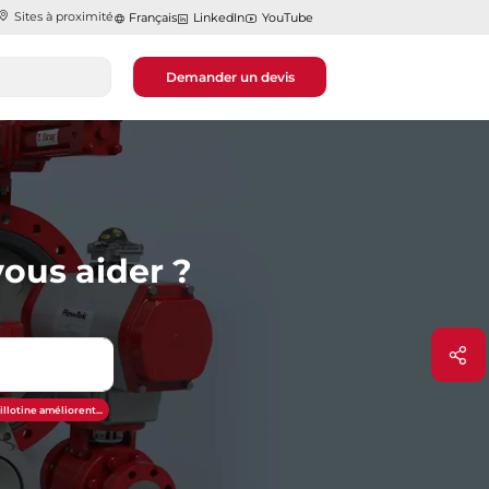
Sites à proximité
Français
LinkedIn
YouTube
Demander un devis
ous aider ?
illotine améliorent...