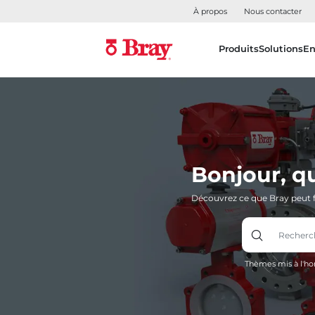
À propos
Nous contacter
Produits
Solutions
En
Bonjour, q
Découvrez ce que Bray peut f
Thèmes mis à l'ho