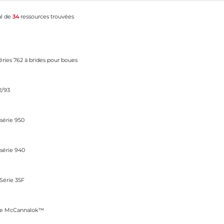
al de
34
ressources trouvées
des pour boues
séries 762 à brides pour boues
2/93
 série 950
 série 940
Série 35F
™
nce McCannalok™