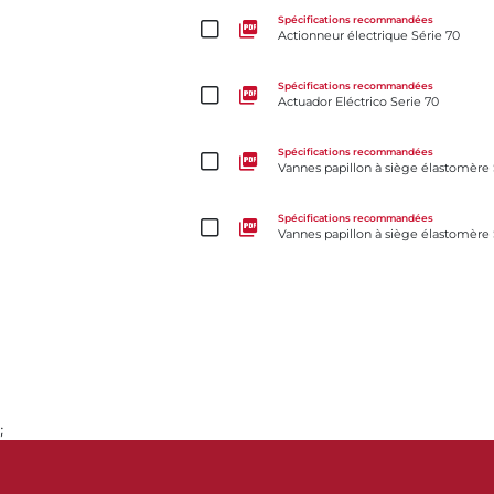
Actionneur électrique Série 70
Spécifications recommandées
Actionneur électrique Série 70
Actuador Eléctrico Serie 70
Spécifications recommandées
Actuador Eléctrico Serie 70
Vannes papillon à siège élastomère Série 31H
Spécifications recommandées
Vannes papillon à siège élastomère 
Vannes papillon à siège élastomère Séries 30 et 31
Spécifications recommandées
Vannes papillon à siège élastomère S
;
Aller à la page 1
Aller à la page 2
Aller à la page 3
Aller à la page 4