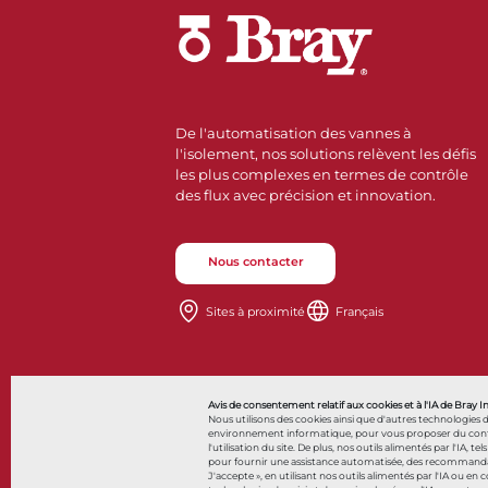
De l'automatisation des vannes à
l'isolement, nos solutions relèvent les défis
les plus complexes en termes de contrôle
des flux avec précision et innovation.
Nous contacter
Sites à proximité
Français
Avis de consentement relatif aux cookies et à l'IA de Bray I
Nous utilisons des cookies ainsi que d'autres technologies 
environnement informatique, pour vous proposer du contenu 
l'utilisation du site. De plus, nos outils alimentés par l'IA, tel
pour fournir une assistance automatisée, des recommandatio
© 2026 Bray International. Tous droits réservés
J'accepte », en utilisant nos outils alimentés par l'IA ou en