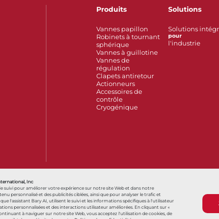
Produits
Solutions
Vannes papillon
Solutions intég
Robinets à tournant
pour
l'industrie
sphérique
Vannes à guillotine
Vannes de
régulation
Clapets antiretour
Actionneurs
Accessoires de
contrôle
Cryogénique
Also of Interest
France
Hello, how can we help?
您好，我们
nternational, Inc
de suivi pour améliorer votre expérience sur notre site Web et dans notre
personnalisé et des publicités ciblées, ainsi que pour analyser le trafic et
s que l'assistant Bary AI, utilisent le suivi et les informations spécifiques à l'utilisateur
ns personnalisées et des interactions utilisateur améliorées. En cliquant sur «
Conditions générales
Conditions générales d
 continuant à naviguer sur notre site Web, vous acceptez l'utilisation de cookies, de