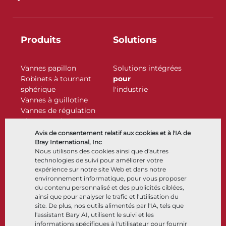
Produits
Solutions
Vannes papillon
Solutions intégrées
Robinets à tournant
pour
sphérique
l'industrie
Vannes à guillotine
Vannes de régulation
Clapets antiretour
Actionneurs
Avis de consentement relatif aux cookies et à l'IA de
Accessoires de contrôle
Bray International, Inc
Nous utilisons des cookies ainsi que d'autres
Cryogénique
technologies de suivi pour améliorer votre
Entreprise
Ressources
expérience sur notre site Web et dans notre
environnement informatique, pour vous proposer
du contenu personnalisé et des publicités ciblées,
À propos
Documents
ainsi que pour analyser le trafic et l'utilisation du
Sites
Centre de connaissance
site. De plus, nos outils alimentés par l'IA, tels que
Partenariats
Logiciels
l'assistant Bary AI, utilisent le suivi et les
informations spécifiques à l'utilisateur pour fournir
Développement durable
Sélection de matériaux