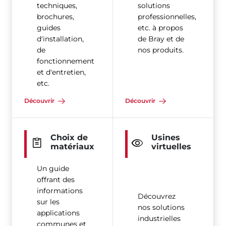
techniques,
solutions
brochures,
professionnelles,
guides
etc. à propos
d'installation,
de Bray et de
de
nos produits.
fonctionnement
et d'entretien,
etc.
Découvrir
Découvrir
Choix de
Usines
matériaux
virtuelles
Un guide
offrant des
informations
Découvrez
sur les
nos solutions
applications
industrielles
communes et