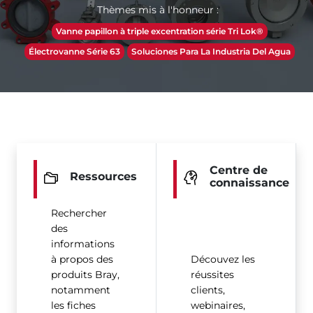
Thèmes mis à l'honneur :
Vanne papillon à triple excentration série Tri Lok®
Électrovanne Série 63
Soluciones Para La Industria Del Agua
Centre de
Ressources
connaissance
Rechercher
des
informations
à propos des
Découvez les
produits Bray,
réussites
notamment
clients,
les fiches
webinaires,